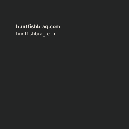
huntfishbrag.com
huntfishbrag.com