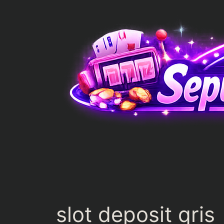
Skip
to
content
slot deposit qris