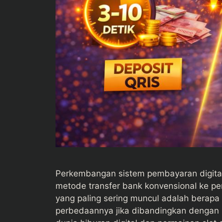
Perkembangan sistem pembayaran digital
metode transfer bank konvensional ke p
yang paling sering muncul adalah berapa
perbedaannya jika dibandingkan dengan 