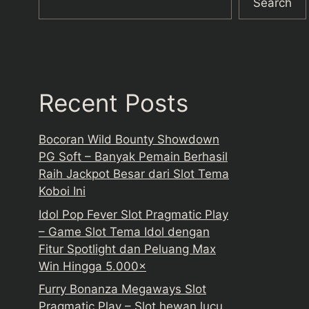
Search
Recent Posts
Bocoran Wild Bounty Showdown
PG Soft – Banyak Pemain Berhasil
Raih Jackpot Besar dari Slot Tema
Koboi Ini
Idol Pop Fever Slot Pragmatic Play
– Game Slot Tema Idol dengan
Fitur Spotlight dan Peluang Max
Win Hingga 5.000×
Furry Bonanza Megaways Slot
Pragmatic Play – Slot hewan lucu