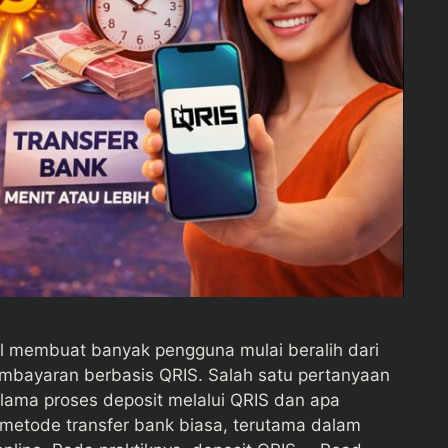
 membuat banyak pengguna mulai beralih dari
embayaran berbasis QRIS. Salah satu pertanyaan
 lama proses deposit melalui QRIS dan apa
metode transfer bank biasa, terutama dalam