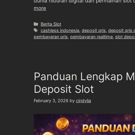
dunia hiburan digital dan permainan slot
more
Categories
Berita Slot
Tags
cashless indonesia
,
deposit qris
,
deposit qris 
pembayaran qris
,
pembayaran realtime
,
slot depos
Panduan Lengkap M
Deposit Slot
February 3, 2026
by
cindylia