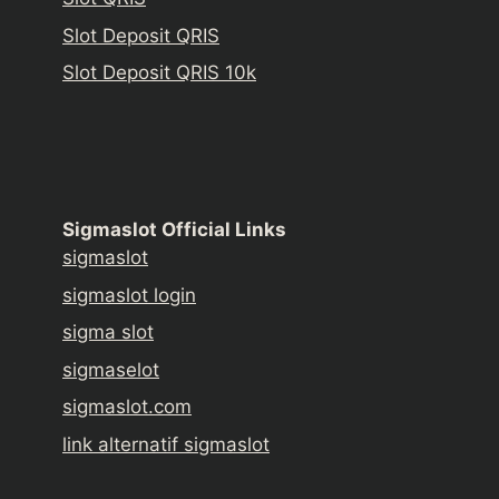
Slot Deposit QRIS
Slot Deposit QRIS 10k
Sigmaslot Official Links
sigmaslot
sigmaslot login
sigma slot
sigmaselot
sigmaslot.com
link alternatif sigmaslot