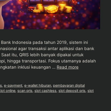
h Bank Indonesia pada tahun 2019, sistem ini
nasional agar transaksi antar aplikasi dan bank
. Saat itu, QRIS lebih banyak dipakai untuk
i, hingga transportasi. Fokus utamanya adalah
eningkatan inklusi keuangan …
Read more
is
,
e-payment
,
e-wallet hiburan
,
pembayaran digital
slot online
,
scan qris
,
slot cashless
,
slot deposit qris
,
slot