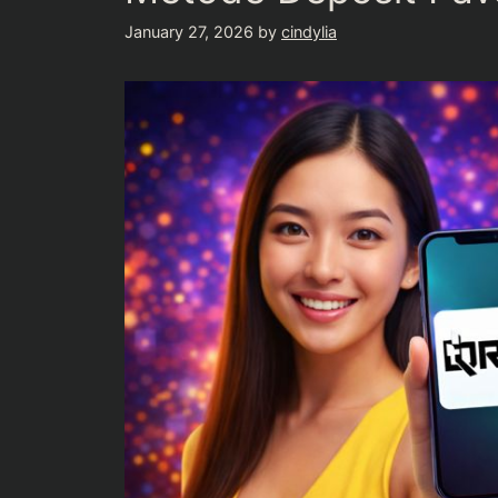
January 27, 2026
by
cindylia