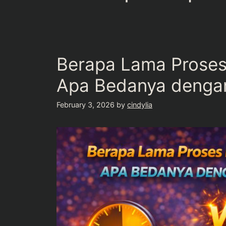
Berapa Lama Proses 
Apa Bedanya dengan
February 3, 2026
by
cindylia