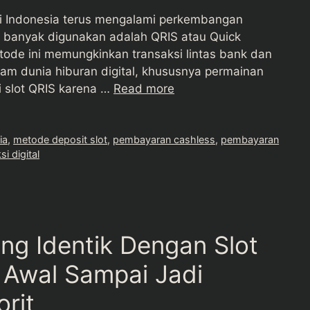
i Indonesia terus mengalami perkembangan
ng banyak digunakan adalah QRIS atau Quick
ode ini memungkinkan transaksi lintas bank dan
am dunia hiburan digital, khususnya permainan
ai slot QRIS karena …
Read more
ia
,
metode deposit slot
,
pembayaran cashless
,
pembayaran
si digital
ng Identik Dengan Slot
h Awal Sampai Jadi
rit