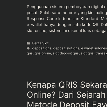
Penggunaan sistem pembayaran digital d
pesat. Salah satu metode yang kini pali
Response Code Indonesian Standard. Met
e-wallet hanya dengan satu kode QR. Dal
slot online, sistem ini dikenal luas sebag
Categories
Berita Slot
Tags
deposit qris
,
deposit slot qris
,
e wallet indones
qris
,
qris online
,
slot deposit qris
,
slot qris
,
transak
Kenapa QRIS Sekara
Online? Dari Sejara
Metode Deposit Favo