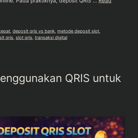
 online. Pada praktiknya, deposit QRIS …
Read
cepat
,
deposit qris vs bank
,
metode deposit slot
,
it qris
,
slot qris
,
transaksi digital
enggunakan QRIS untuk