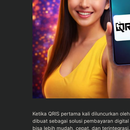
Ketika QRIS pertama kali diluncurkan ole
dibuat sebagai solusi pembayaran digital 
bisa lebih mudah, cepat, dan terintegrasi