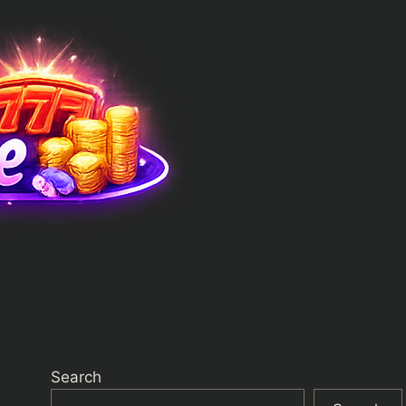
Search