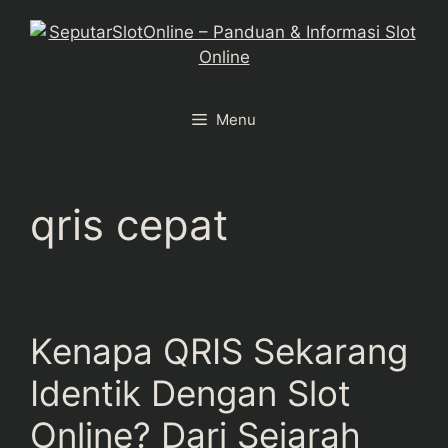
Skip
to
content
Menu
qris cepat
Kenapa QRIS Sekarang
Identik Dengan Slot
Online? Dari Sejarah