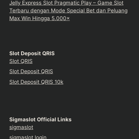
Jelly Express Slot Pragmatic Play – Game Slot
Terbaru dengan Mode Special Bet dan Peluang
Max Win Hingga 5.000×
Slot Deposit QRIS
Slot QRIS
Slot Deposit QRIS
Slot Deposit QRIS 10k
Sigmaslot Official Links
sigmaslot
sigmaslot login