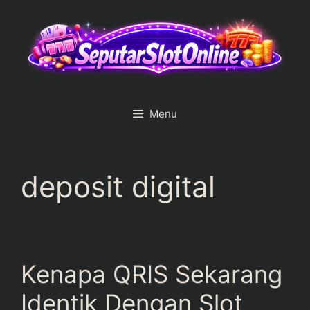
Skip
to
content
Menu
deposit digital
Kenapa QRIS Sekarang
Identik Dengan Slot