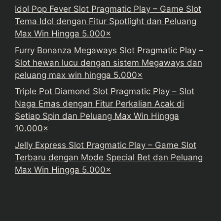
Idol Pop Fever Slot Pragmatic Play – Game Slot
Tema Idol dengan Fitur Spotlight dan Peluang
Max Win Hingga 5.000×
Furry Bonanza Megaways Slot Pragmatic Play –
Slot hewan lucu dengan sistem Megaways dan
peluang max win hingga 5.000×
Triple Pot Diamond Slot Pragmatic Play – Slot
Naga Emas dengan Fitur Perkalian Acak di
Setiap Spin dan Peluang Max Win Hingga
10.000×
Jelly Express Slot Pragmatic Play – Game Slot
Terbaru dengan Mode Special Bet dan Peluang
Max Win Hingga 5.000×