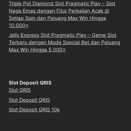
Triple Pot Diamond Slot Pragmatic Play – Slot
Naga Emas dengan Fitur Perkalian Acak di
Setiap Spin dan Peluang Max Win Hingga
10.000×
Jelly Express Slot Pragmatic Play – Game Slot
Terbaru dengan Mode Special Bet dan Peluang
Max Win Hingga 5.000×
Slot Deposit QRIS
Slot QRIS
Slot Deposit QRIS
Slot Deposit QRIS 10k