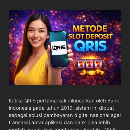
Ketika QRIS pertama kali diluncurkan oleh Bank
Indonesia pada tahun 2019, sistem ini dibuat
sebagai solusi pembayaran digital nasional agar
transaksi antar aplikasi dan bank bisa lebih
mudah, cepat, dan terintegrasi. Saat itu, QRIS