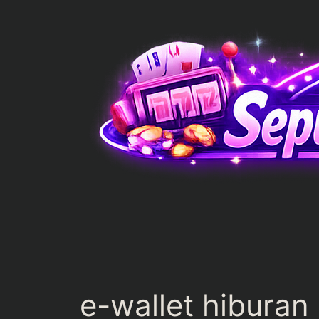
Skip
to
content
e-wallet hiburan