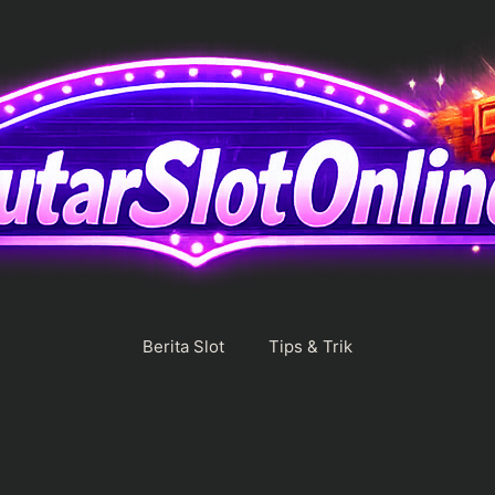
Berita Slot
Tips & Trik