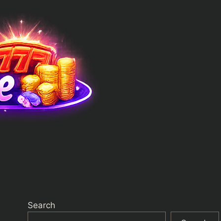
Search