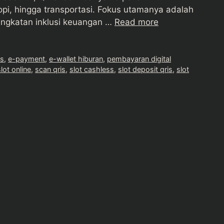
i, hingga transportasi. Fokus utamanya adalah
eningkatan inklusi keuangan …
Read more
is
,
e-payment
,
e-wallet hiburan
,
pembayaran digital
slot online
,
scan qris
,
slot cashless
,
slot deposit qris
,
slot