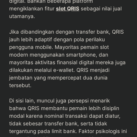
digital. Bahkan beberapa platform
mengiklankan fitur
slot QRIS
sebagai nilai jual
utamanya.
Jika dibandingkan dengan transfer bank, QRIS
jauh lebih adaptif dengan pola perilaku
pengguna mobile. Mayoritas pemain slot
modern menggunakan smartphone, dan
mayoritas aktivitas finansial digital mereka juga
dilakukan melalui e-wallet. QRIS menjadi
jembatan yang mempercepat dua dunia
tersebut.
Di sisi lain, muncul juga persepsi menarik
bahwa QRIS membantu pemain lebih disiplin
modal karena nominal transaksi dapat diatur,
tidak sebesar transfer bank, serta tidak
tergantung pada limit bank. Faktor psikologis ini