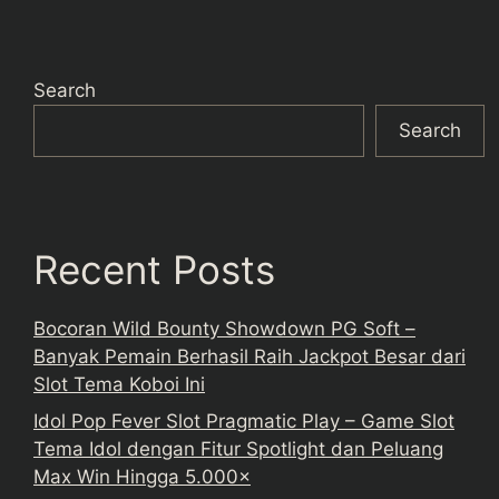
Search
Search
Recent Posts
Bocoran Wild Bounty Showdown PG Soft –
Banyak Pemain Berhasil Raih Jackpot Besar dari
Slot Tema Koboi Ini
Idol Pop Fever Slot Pragmatic Play – Game Slot
Tema Idol dengan Fitur Spotlight dan Peluang
Max Win Hingga 5.000×