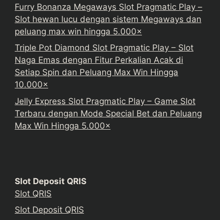
Furry Bonanza Megaways Slot Pragmatic Play –
Slot hewan lucu dengan sistem Megaways dan
peluang max win hingga 5.000×
Triple Pot Diamond Slot Pragmatic Play – Slot
Naga Emas dengan Fitur Perkalian Acak di
Setiap Spin dan Peluang Max Win Hingga
10.000×
Jelly Express Slot Pragmatic Play – Game Slot
Terbaru dengan Mode Special Bet dan Peluang
Max Win Hingga 5.000×
Slot Deposit QRIS
Slot QRIS
Slot Deposit QRIS