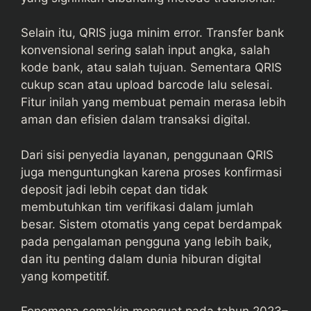
Selain itu, QRIS juga minim error. Transfer bank
konvensional sering salah input angka, salah
kode bank, atau salah tujuan. Sementara QRIS
cukup scan atau upload barcode lalu selesai.
Fitur inilah yang membuat pemain merasa lebih
aman dan efisien dalam transaksi digital.
Dari sisi penyedia layanan, penggunaan QRIS
juga menguntungkan karena proses konfirmasi
deposit jadi lebih cepat dan tidak
membutuhkan tim verifikasi dalam jumlah
besar. Sistem otomatis yang cepat berdampak
pada pengalaman pengguna yang lebih baik,
dan itu penting dalam dunia hiburan digital
yang kompetitif.