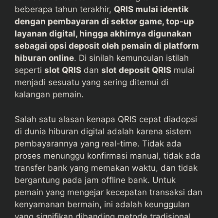
beberapa tahun terakhir,
QRIS mulai identik
dengan pembayaran di sektor game, top-up
layanan digital, hingga akhirnya digunakan
sebagai opsi deposit oleh pemain di platform
hiburan online
. Di sinilah kemunculan istilah
seperti
slot QRIS
dan
slot deposit QRIS
mulai
menjadi sesuatu yang sering ditemui di
kalangan pemain.
Salah satu alasan kenapa QRIS cepat diadopsi
di dunia hiburan digital adalah karena sistem
pembayarannya yang real-time. Tidak ada
proses menunggu konfirmasi manual, tidak ada
transfer bank yang memakan waktu, dan tidak
bergantung pada jam offline bank. Untuk
pemain yang mengejar kecepatan transaksi dan
kenyamanan bermain, ini adalah keunggulan
yang signifikan dibanding metode tradisional.