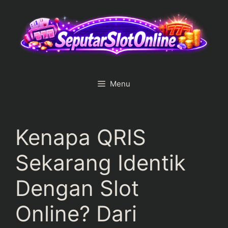
Skip
to
content
Menu
Kenapa QRIS
Sekarang Identik
Dengan Slot
Online? Dari