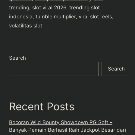
trending
,
slot viral 2026
,
trending slot
indonesia
,
tumble multiplier
,
viral slot reels
,
volatilitas slot
Search
Search
Recent Posts
Bocoran Wild Bounty Showdown PG Soft –
Banyak Pemain Berhasil Raih Jackpot Besar dari