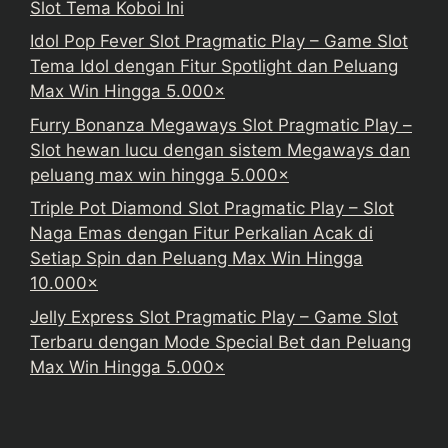
Slot Tema Koboi Ini
Idol Pop Fever Slot Pragmatic Play – Game Slot
Tema Idol dengan Fitur Spotlight dan Peluang
Max Win Hingga 5.000×
Furry Bonanza Megaways Slot Pragmatic Play –
Slot hewan lucu dengan sistem Megaways dan
peluang max win hingga 5.000×
Triple Pot Diamond Slot Pragmatic Play – Slot
Naga Emas dengan Fitur Perkalian Acak di
Setiap Spin dan Peluang Max Win Hingga
10.000×
Jelly Express Slot Pragmatic Play – Game Slot
Terbaru dengan Mode Special Bet dan Peluang
Max Win Hingga 5.000×