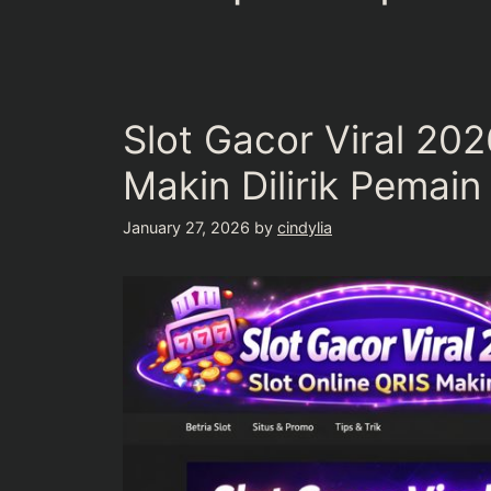
Slot Gacor Viral 20
Makin Dilirik Pemain
January 27, 2026
by
cindylia