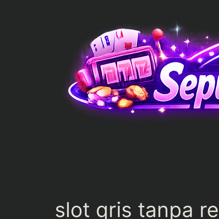
Skip
to
content
slot qris tanpa r