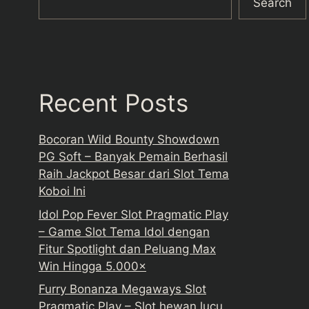
Search
Recent Posts
Bocoran Wild Bounty Showdown
PG Soft – Banyak Pemain Berhasil
Raih Jackpot Besar dari Slot Tema
Koboi Ini
Idol Pop Fever Slot Pragmatic Play
– Game Slot Tema Idol dengan
Fitur Spotlight dan Peluang Max
Win Hingga 5.000×
Furry Bonanza Megaways Slot
Pragmatic Play – Slot hewan lucu