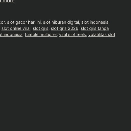
d more
cor
,
slot gacor hari ini
,
slot hiburan digital
,
slot indonesia
,
,
slot online viral
,
slot qris
,
slot qris 2026
,
slot qris tanpa
ot indonesia
,
tumble multiplier
,
viral slot reels
,
volatilitas slot