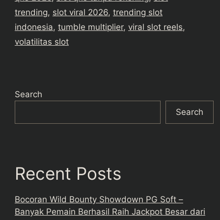
trending
,
slot viral 2026
,
trending slot
indonesia
,
tumble multiplier
,
viral slot reels
,
volatilitas slot
Search
Search
Recent Posts
Bocoran Wild Bounty Showdown PG Soft –
Banyak Pemain Berhasil Raih Jackpot Besar dari