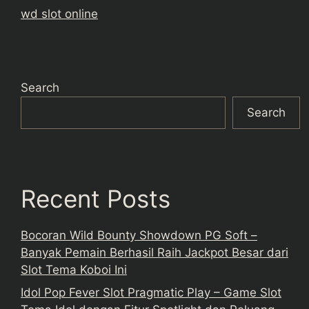
wd slot online
Search
Search
Recent Posts
Bocoran Wild Bounty Showdown PG Soft –
Banyak Pemain Berhasil Raih Jackpot Besar dari
Slot Tema Koboi Ini
Idol Pop Fever Slot Pragmatic Play – Game Slot