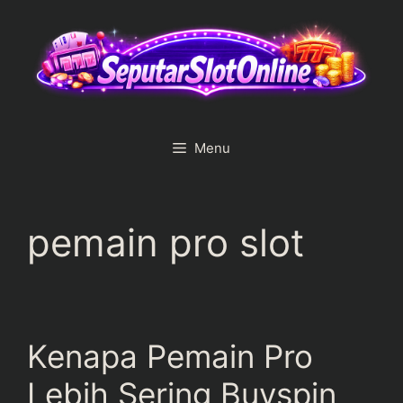
Skip
to
content
Menu
pemain pro slot
Kenapa Pemain Pro
Lebih Sering Buyspin