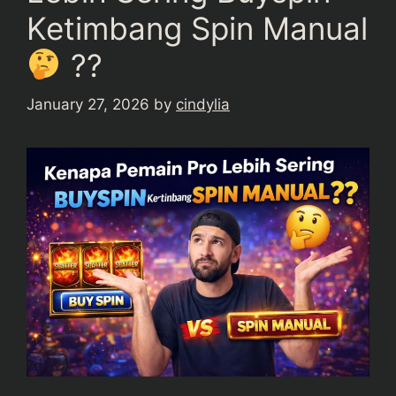
Ketimbang Spin Manual
??
January 27, 2026
by
cindylia