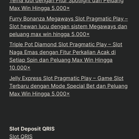
Tema Idol dengan Fitur Spotlight dan Peluang
Max Win Hingga 5.000×
Furry Bonanza Megaways Slot Pragmatic Play –
Slot hewan lucu dengan sistem Megaways dan
peluang max win hingga 5.000×
Triple Pot Diamond Slot Pragmatic Play – Slot
Naga Emas dengan Fitur Perkalian Acak di
Setiap Spin dan Peluang Max Win Hingga
10.000×
Jelly Express Slot Pragmatic Play – Game Slot
Terbaru dengan Mode Special Bet dan Peluang
Max Win Hingga 5.000×
Slot Deposit QRIS
Slot QRIS