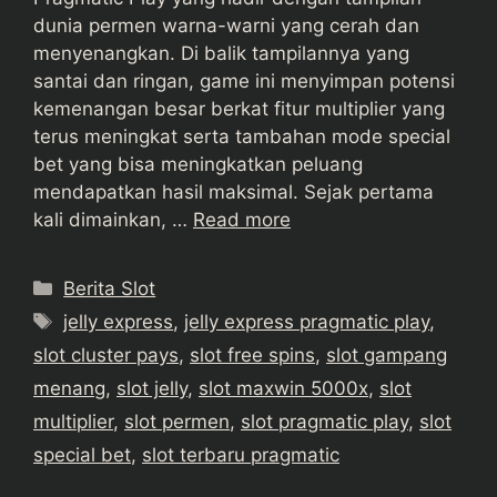
dunia permen warna-warni yang cerah dan
menyenangkan. Di balik tampilannya yang
santai dan ringan, game ini menyimpan potensi
kemenangan besar berkat fitur multiplier yang
terus meningkat serta tambahan mode special
bet yang bisa meningkatkan peluang
mendapatkan hasil maksimal. Sejak pertama
kali dimainkan, …
Read more
Categories
Berita Slot
Tags
jelly express
,
jelly express pragmatic play
,
slot cluster pays
,
slot free spins
,
slot gampang
menang
,
slot jelly
,
slot maxwin 5000x
,
slot
multiplier
,
slot permen
,
slot pragmatic play
,
slot
special bet
,
slot terbaru pragmatic