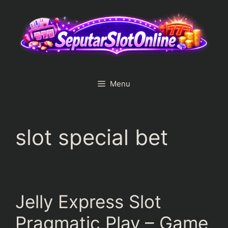
Skip
to
content
Menu
slot special bet
Jelly Express Slot
Pragmatic Play – Game