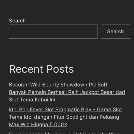
Search
Search
Recent Posts
Bocoran Wild Bounty Showdown PG Soft –
Banyak Pemain Berhasil Raih Jackpot Besar dari
Slot Tema Koboi Ini
Idol Pop Fever Slot Pragmatic Play – Game Slot
Tema Idol dengan Fitur Spotlight dan Peluang
Max Win Hingga 5.000×