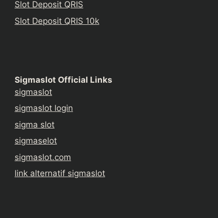
Slot Deposit QRIS
Slot Deposit QRIS 10k
Sigmaslot Official Links
sigmaslot
sigmaslot login
sigma slot
sigmaselot
sigmaslot.com
link alternatif sigmaslot