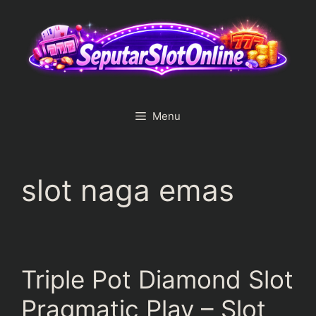
Skip
to
content
Menu
slot naga emas
Triple Pot Diamond Slot
Pragmatic Play – Slot