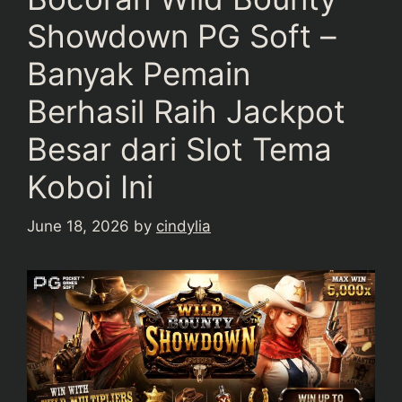
Showdown PG Soft –
Banyak Pemain
Berhasil Raih Jackpot
Besar dari Slot Tema
Koboi Ini
June 18, 2026
by
cindylia