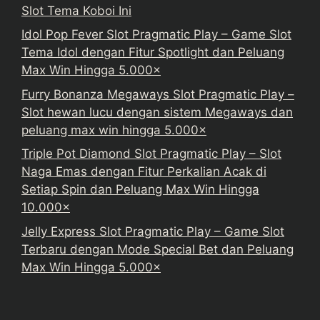
Slot Tema Koboi Ini
Idol Pop Fever Slot Pragmatic Play – Game Slot
Tema Idol dengan Fitur Spotlight dan Peluang
Max Win Hingga 5.000×
Furry Bonanza Megaways Slot Pragmatic Play –
Slot hewan lucu dengan sistem Megaways dan
peluang max win hingga 5.000×
Triple Pot Diamond Slot Pragmatic Play – Slot
Naga Emas dengan Fitur Perkalian Acak di
Setiap Spin dan Peluang Max Win Hingga
10.000×
Jelly Express Slot Pragmatic Play – Game Slot
Terbaru dengan Mode Special Bet dan Peluang
Max Win Hingga 5.000×